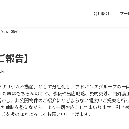
会社紹介
サー
設立のご報告】
ご報告】
vki
テザリウム不動産」として分社化し、アドバンスグループの一
いった声はもちろんのこと、移転や出店戦略、契約交渉、内外装
活かし、非公開物件のご紹介にとどまらない幅広いご提案を行っ
た体制を整えながら、より一層お応えしてまいります。 引き
もご支援のほどよろしくお願い申し上げます。