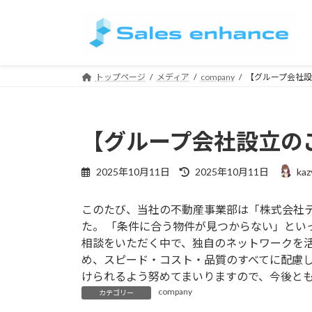
コ
ナ
ン
ビ
テ
ゲ
ン
ー
ツ
シ
トップページ
メディア
company
【グループ会社
へ
ョ
ス
ン
キ
に
【グループ会社設立の
ッ
移
プ
動
最
2025年10月11日
2025年10月11日
kaz
終
更
このたび、当社の不動産事業部は「株式会社
新
日
た。 「条件に合う物件が見つからない」と
時
相談をいただく中で、独自のネットワークを
:
め、スピード・コスト・品質のすべてに配慮し
けられるよう努めてまいりますので、今後と
company
カテゴリー