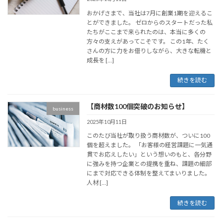
おかげさまで、当社は7月に創業1期を迎えるこ
とができました。 ゼロからのスタートだった私
たちがここまで来られたのは、本当に多くの
方々の支えがあってこそです。 この1年、たく
さんの方に力をお借りしながら、大きな転機と
成長を […]
続きを読む
【商材数100個突破のお知らせ】
business
2025年10月11日
このたび当社が取り扱う商材数が、ついに100
個を超えました。 「お客様の経営課題に一気通
貫でお応えしたい」という想いのもと、各分野
に強みを持つ企業との提携を重ね、課題の細部
にまで対応できる体制を整えてまいりました。
人材 […]
続きを読む