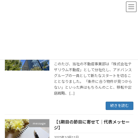
コ
ナ
ン
ビ
テ
ゲ
ン
ー
トップページ
メディア
ツ
シ
へ
ョ
ス
ン
【グループ会社設立のご報告】
キ
に
company
ッ
移
2025年10月11日
プ
動
このたび、当社の不動産事業部は「株式会社テ
ザリウム不動産」として分社化し、アドバンス
グループの一員として新たなスタートを切るこ
ととなりました。 「条件に合う物件が見つから
ない」といった声はもちろんのこと、移転や出
店戦略、 […]
続きを読む
【1期目の節目に寄せて｜代表メッセー
message
ジ】
2025年10月11日