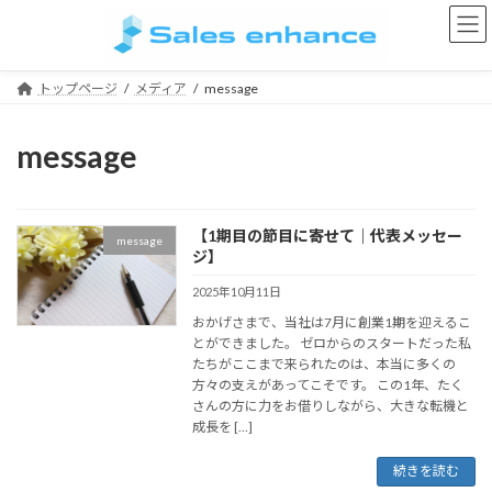
コ
ナ
ン
ビ
テ
ゲ
ン
ー
トップページ
メディア
message
ツ
シ
へ
ョ
ス
ン
message
キ
に
ッ
移
プ
動
【1期目の節目に寄せて｜代表メッセー
message
ジ】
2025年10月11日
おかげさまで、当社は7月に創業1期を迎えるこ
とができました。 ゼロからのスタートだった私
たちがここまで来られたのは、本当に多くの
方々の支えがあってこそです。 この1年、たく
さんの方に力をお借りしながら、大きな転機と
成長を […]
続きを読む